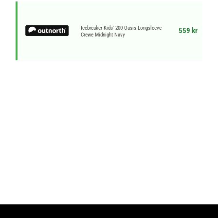
Icebreaker Kids' 200 Oasis Longsleeve
559 kr
Crewe Midnight Navy