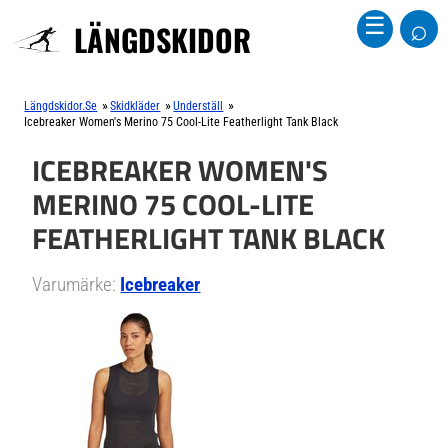
⌕
☰
LÄNGDSKIDOR
»
»
»
Längdskidor.se
Skidkläder
Underställ
Icebreaker Women's Merino 75 Cool-Lite Featherlight Tank Black
ICEBREAKER WOMEN'S
MERINO 75 COOL-LITE
FEATHERLIGHT TANK BLACK
Varumärke:
Icebreaker