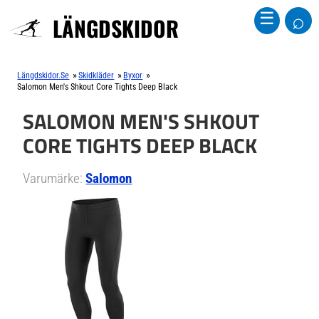
⌕
☰
LÄNGDSKIDOR
»
»
»
Längdskidor.se
Skidkläder
Byxor
Salomon Men's Shkout Core Tights Deep Black
SALOMON MEN'S SHKOUT
CORE TIGHTS DEEP BLACK
Varumärke:
Salomon