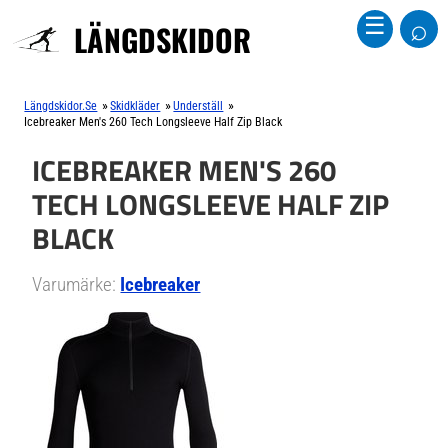
⌕
☰
LÄNGDSKIDOR
»
»
»
Längdskidor.se
Skidkläder
Underställ
Icebreaker Men's 260 Tech Longsleeve Half Zip Black
ICEBREAKER MEN'S 260
TECH LONGSLEEVE HALF ZIP
BLACK
Varumärke:
Icebreaker