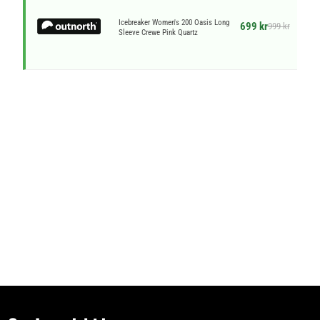
Icebreaker Women's 200 Oasis Long
699 kr
999 kr
Sleeve Crewe Pink Quartz