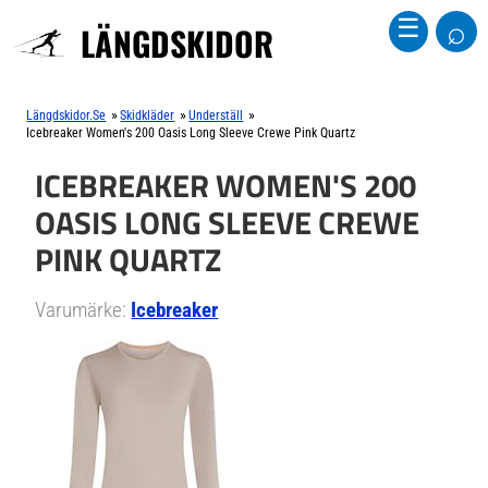
⌕
☰
LÄNGDSKIDOR
»
»
»
Längdskidor.se
Skidkläder
Underställ
Icebreaker Women's 200 Oasis Long Sleeve Crewe Pink Quartz
ICEBREAKER WOMEN'S 200
OASIS LONG SLEEVE CREWE
PINK QUARTZ
Varumärke:
Icebreaker