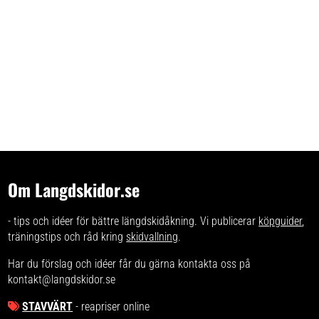
Om Langdskidor.se
- tips och idéer för bättre längdskidåkning. Vi publicerar
köpguider
,
träningstips och råd kring
skidvallning
.
Har du förslag och idéer får du gärna kontakta oss på
kontakt@langdskidor.se
STAVVÄRT
- reapriser online