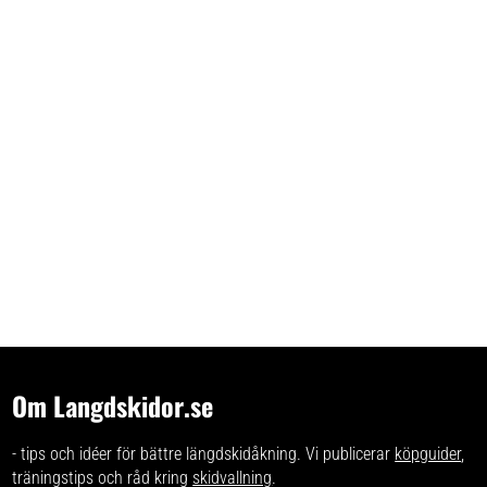
Om Langdskidor.se
- tips och idéer för bättre längdskidåkning. Vi publicerar
köpguider
,
träningstips och råd kring
skidvallning
.