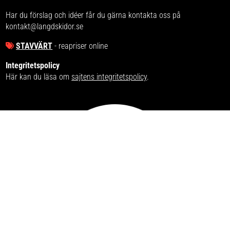
Har du förslag och idéer får du gärna kontakta oss på
kontakt@langdskidor.se
STAVVÄRT
- reapriser online
Integritetspolicy
Här kan du läsa om
sajtens integritetspolicy
.