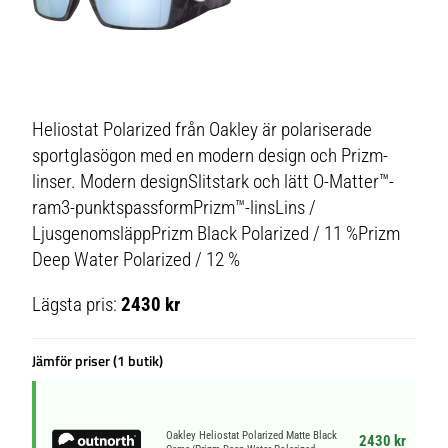
Heliostat Polarized från Oakley är polariserade
sportglasögon med en modern design och Prizm-
linser. Modern designSlitstark och lätt O-Matter™-
ram3-punktspassformPrizm™-linsLins /
LjusgenomsläppPrizm Black Polarized / 11 %Prizm
Deep Water Polarized / 12 %
Lägsta pris:
2430 kr
Jämför priser (1 butik)
Oakley Heliostat Polarized Matte Black
2430 kr