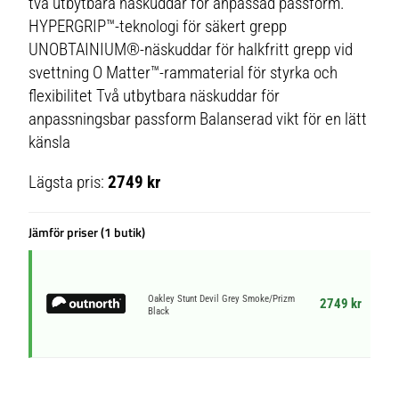
två utbytbara näskuddar för anpassad passform.
HYPERGRIP™-teknologi för säkert grepp
UNOBTAINIUM®-näskuddar för halkfritt grepp vid
svettning O Matter™-rammaterial för styrka och
flexibilitet Två utbytbara näskuddar för
anpassningsbar passform Balanserad vikt för en lätt
känsla
Lägsta pris:
2749 kr
Jämför priser (1 butik)
Oakley Stunt Devil Grey Smoke/Prizm
2749 kr
Black