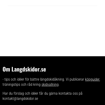
Om Langdskidor.se
- tips och idéer för bättre längdskidåkning. Vi publicerar
köpguider
,
träningstips och råd kring
skidvallning
.
Har du förslag och idéer får du gärna kontakta oss på
kontakt@langdskidor.se