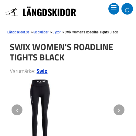
⌕
☰
LÄNGDSKIDOR
»
»
»
Längdskidor.se
Skidkläder
Byxor
Swix Women's Roadline Tights Black
SWIX WOMEN'S ROADLINE
TIGHTS BLACK
Varumärke:
Swix
‹
›