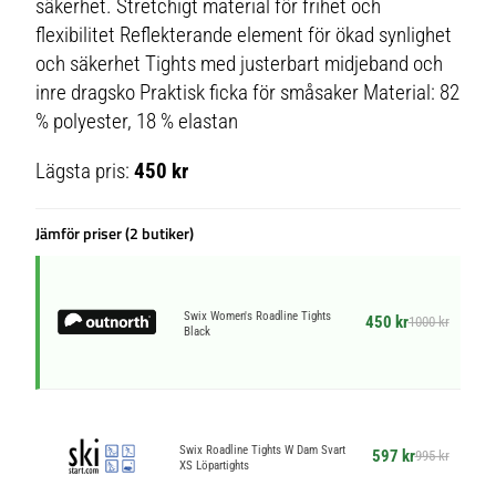
säkerhet. Stretchigt material för frihet och
flexibilitet Reflekterande element för ökad synlighet
och säkerhet Tights med justerbart midjeband och
inre dragsko Praktisk ficka för småsaker Material: 82
% polyester, 18 % elastan
Lägsta pris:
450 kr
Jämför priser (2 butiker)
Swix Women's Roadline Tights
450 kr
1000 kr
Black
Swix Roadline Tights W Dam Svart
597 kr
995 kr
XS Löpartights