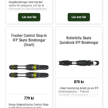
längdbindningar med mycket
valuta för pengarna, och de är
utformade för skatelängdåkning.
Skatebindningar som dessa är
konstruerad med vridningskontroll
Läs mer här
Läs mer här
och styvhet i åtanke för att ge dig
kraftfulla sidotryck. När det
kommer till pjäxkompatibilitet så
passar dessa bindningar NNN,
Prolink (NNN) och Turnamic (NNN)
Fischer Control Step-In
pjäxor. Dessa bindningar kan
Rottefella Skate
endast monteras på IFP Junior
IFP Skate Bindningar
Quicklock IFP Bindningar
Turnamic Plate
(Svart)
870 kr
- Enkel montering direkt på en IFP-
bindningsplatta – Paketet
innehåller två bindningar
779 kr
Dessa högkvalitativa Control Step-