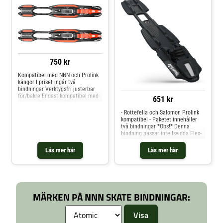
750 kr
Kompatibel med NNN och Prolink
kängor I priset ingår två
bindningar Verktygsfri justerbar
för/bakre Endast kompatibel med
651 kr
den nya Turnamic IFP-plattan .
Välj skidor som har den här
- Rottefella och Salomon Prolink
plattan förinstallerad och du är
kompatibel - Paketet innehåller
redo att åka.När
två bindningar *Obs!* Denna
bindning passar inte Isvidda Flex-
skridskor.
Läs mer här
Läs mer här
MÄRKEN PÅ NNN SKATE BINDNINGAR: