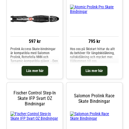
utformningen hjälper dig att
raceåkaren.Fischer Race Skate
bibehålla bra frånskjut och
IFP går endast att montera på
acceleration oavsett
skidor med benämningen IFP som
underlag.Fungerar ENDAST ihop
är förberedda för Turnamic-
med den Shift-platta som är
bindningar.Passar alla skor med
integrerad i modeller från Atomic
Rottefellasula... dvs Fischer,
och Salomon där Shift förkommer
Rossignol, Alpina, Madshus,
i namnet.Bindningen gör att du
Salomon Prolink, Atomic Prolink
kan ändra egenskaperna på skidan
mfl.
genom att flytta bindningen
597 kr
795 kr
framåt eller bakåt. Bindningen
kan flyttas i olika positioner vilket
Prolink Access Skate-bindningar
Hos oss på Skistart hittar du allt
ger ett bättre kantgrepp om den
är kompatibla med Salomon
du behöver för längdskidåkning,
flyttas framåt och snabbare
Prolink, Rottefella NNN och
rullskidåkning och mycket mer.
acceleration med bättre flyt när
Turnamic-kompatibla pjäxor. - Den
Välkommen till oss.
du flyttar den bakåt. Anpassa
manuella låsmekanismen fungerar
skidan mer personligt efter åkstil
tillförlitligt även i isiga
Läs mer här
Läs mer här
och terräng. På denna modellen
förhållanden - Skruvmonterad
måste du kliva av skidan för att
installation (ej för IFP-bindnin
flytta bindningen.
Fischer Control Step-In
Salomon Prolink Race
Skate IFP Svart OZ
Skate Bindningar
Bindningar