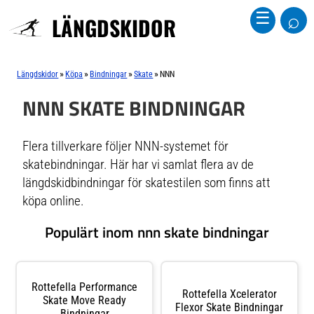
⌕
☰
LÄNGDSKIDOR
»
»
»
»
Längdskidor
Köpa
Bindningar
Skate
NNN
NNN SKATE BINDNINGAR
Flera tillverkare följer NNN-systemet för
skatebindningar. Här har vi samlat flera av de
längdskidbindningar för skatestilen som finns att
köpa online.
Populärt inom nnn skate bindningar
Rottefella Performance
Rottefella Xcelerator
Skate Move Ready
Flexor Skate Bindningar
Bindningar