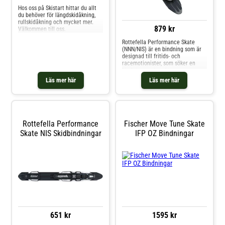
önskar.Pris/par.
Hos oss på Skistart hittar du allt
du behöver för längdskidåkning,
rullskidåkning och mycket mer.
879 kr
Välkommen till oss.
Rottefella Performance Skate
(NNN/NIS) är en bindning som är
designad till fritids- och
racemotionister, som söker en
bindning med exakt
kraftöverföring. Den är justerbar
Läs mer här
Läs mer här
så du kan ställa in den exakt till
din önskade placering på skidan.
Skidan kommer med en lätt
handterlig låsmekanism. Passar
vuxen pjäxstorlekar EU 36 - 52
Rottefella Performance
Fischer Move Tune Skate
Skate NIS Skidbindningar
IFP OZ Bindningar
651 kr
1595 kr