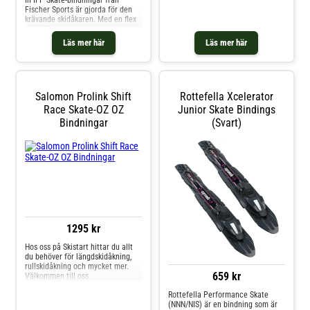
In IFP Skate-bindningar från
Fischer Sports är gjorda för den
krävande skidåkaren. Med en flex
på 11,0 erbjuder dessa bindningar
den perfekta balansen mellan
Läs mer här
Läs mer här
stöd och flexibilitet. De är
kompatibla med NNN-, Prolink
(NNN) och Turnamic (NNN) pjäxor.
De tvådelade bindningarna väger
bara 242 g per par, vilket gör dem
Salomon Prolink Shift
Rottefella Xcelerator
ultralätta och bekväma att bära.
Med en elegant svart design och
Race Skate-OZ OZ
Junior Skate Bindings
ett rött Fischer Sports-logo
Bindningar
(Svart)
kommer dessa bindningar
garanterat att väcka
uppmärksamhet i backen. Ta din
längdskidåkning till nästa nivå
med de oumbärliga Fischer
Control Step-In IFP Skate-
bindningarna. Passar
skostorlekarna 35–52.
1295 kr
Hos oss på Skistart hittar du allt
du behöver för längdskidåkning,
rullskidåkning och mycket mer.
659 kr
Välkommen till oss.
Rottefella Performance Skate
(NNN/NIS) är en bindning som är