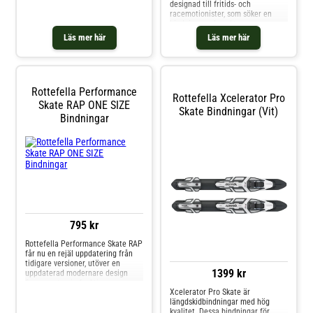
designad till fritids- och
racemotionister, som söker en
bindning med exakt
kraftöverföring. Den är justerbar
Läs mer här
Läs mer här
så du kan ställa in den exakt till
din önskade placering på skidan.
Skidan kommer med en lätt
handterlig låsmekanism. Passar
vuxen pjäxstorlekar EU 36 - 39
Rottefella Performance
Rottefella Xcelerator Pro
Skate RAP ONE SIZE
Skate Bindningar (Vit)
Bindningar
795 kr
Rottefella Performance Skate RAP
får nu en rejäl uppdatering från
tidigare versioner, utöver en
1399 kr
uppdaterad modernare design
finns nu step-in funktionen som
Xcelerator Pro Skate är
gör det enkelt att kliva i
längdskidbindningar med hög
bindningen men också quick-lock
kvalitet. Dessa bindningar för
funktionen som gör det möjligt att