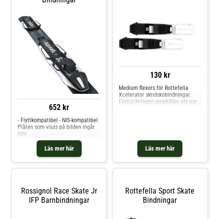
130 kr
Medium flexors för Rottefella
Xcelerator skridskobindningar.
Förpackningen innehåller ett par.
652 kr
- Flyttkompatibel - NIS-kompatibel
Plåten som visas på bilden ingår
inte
Läs mer här
Läs mer här
Rossignol Race Skate Jr
Rottefella Sport Skate
IFP Barnbindningar
Bindningar