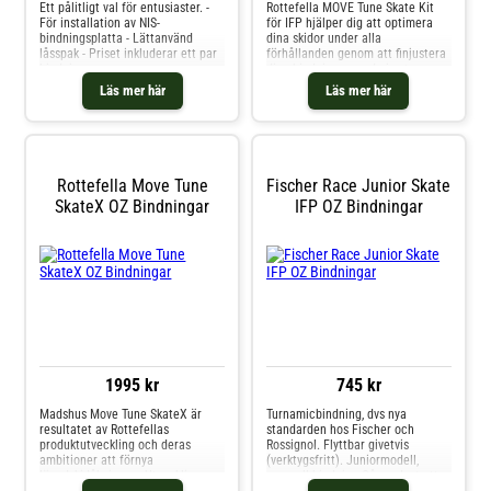
Ett pålitligt val för entusiaster. -
Rottefella MOVE Tune Skate Kit
För installation av NIS-
för IFP hjälper dig att optimera
bindningsplatta - Lättanvänd
dina skidor under alla
låsspak - Priset inkluderar ett par
förhållanden genom att finjustera
bindningar
dina bindningar med nio steg,
varje steg utgör en 6 mm
Läs mer här
Läs mer här
förflyttning av bindningen framåt
eller bakåt. Genom att flytta
bindningarna framåt i hårt packad
snö får man skidor som är lättare
att styra och genom att flytta
bindningarna bakåt i lösa
Rottefella Move Tune
Fischer Race Junior Skate
snöförhållanden får man mindre
SkateX OZ Bindningar
IFP OZ Bindningar
tryck på de främre skidorna och
de flyter bättre.Rottefella MOVE™
Tune Skate är godkänd av FIS och
kan användas i alla
tävlingar.Rottefella MOVE Tune
Skate Kit för IFP passar alla skidor
med IFP-monteringsplatta.
1995 kr
745 kr
Madshus Move Tune SkateX är
Turnamicbindning, dvs nya
resultatet av Rottefellas
standarden hos Fischer och
produktutveckling och deras
Rossignol. Flyttbar givetvis
ambitioner att förnya
(verktygsfritt). Juniormodell,
längdskidåkningen. Utvecklingen
manuell bindning.Går endast att