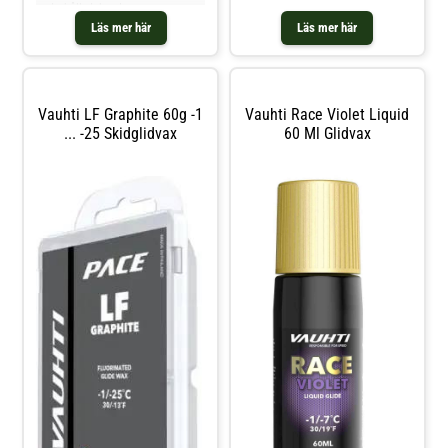
underhållsdukar. Ingen av
produkterna i förpackningen
Läs mer här
Läs mer här
innehåller fluor. -
Impregneringsmedel: - Förhindrar
att greppskinn fryser och
förbättrar gli
Vauhti LF Graphite 60g -1
Vauhti Race Violet Liquid
... -25 Skidglidvax
60 Ml Glidvax