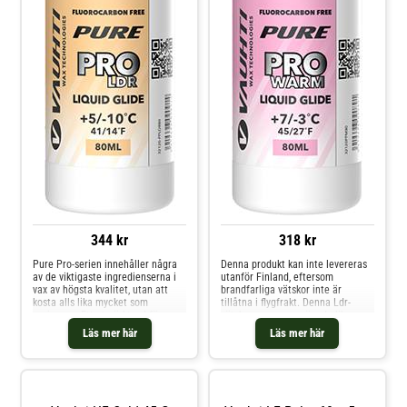
344 kr
318 kr
Pure Pro-serien innehåller några
Denna produkt kan inte levereras
av de viktigaste ingredienserna i
utanför Finland, eftersom
vax av högsta kvalitet, utan att
brandfarliga vätskor inte är
kosta alls lika mycket som
tillåtna i flygfrakt. Denna Ldr-
racingvax. Ett utmärkt val för
vätska passar en mängd olika
entusiaster! Lätt att använda:
förhållanden. - 80 ml
Läs mer här
Läs mer här
applicera helst på flytande vax
förpackningsstorlek - Produkt i
eller påstruket vax
Pure Pro-serien: superb prestanda
sp