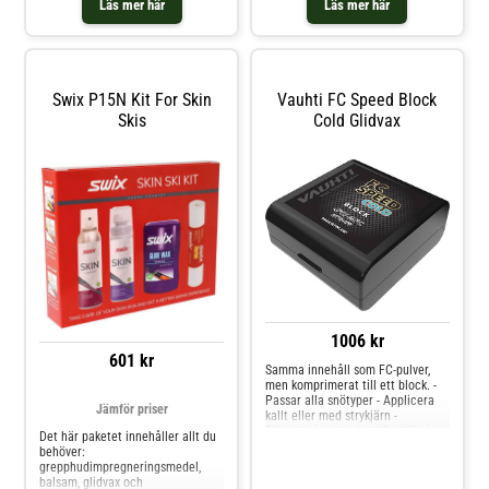
Läs mer här
Läs mer här
värmebehandling behövs -
Förbättrar väderspecifika vaxets p
Swix P15N Kit For Skin
Vauhti FC Speed Block
Skis
Cold Glidvax
1006 kr
601 kr
Samma innehåll som FC-pulver,
men komprimerat till ett block. -
Passar alla snötyper - Applicera
Jämför priser
kallt eller med strykjärn -
Förpackningsstorlek 20 g När du
Det här paketet innehåller allt du
applicerar fluorvaxer, se till att
behöver:
arbetsutrymmet är väl ventilerat
grepphudimpregneringsmedel,
och använd all
balsam, glidvax och