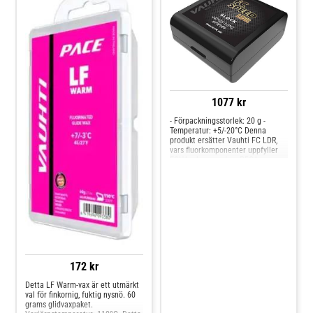
1077 kr
- Förpackningsstorlek: 20 g -
Temperatur: +5/-20°C Denna
produkt ersätter Vauhti FC LDR,
vars fluorkomponenter uppfyller
ECHA:s krav med en PFOA
172 kr
Detta LF Warm-vax är ett utmärkt
val för finkornig, fuktig nysnö. 60
grams glidvaxpaket.