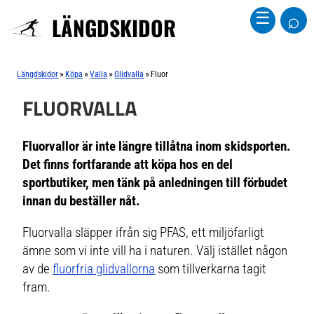
⌕
☰
LÄNGDSKIDOR
»
»
»
»
Längdskidor
Köpa
Valla
Glidvalla
Fluor
FLUORVALLA
Fluorvallor är inte längre tillåtna inom skidsporten.
Det finns fortfarande att köpa hos en del
sportbutiker, men tänk på anledningen till förbudet
innan du beställer nåt.
Fluorvalla släpper ifrån sig PFAS, ett miljöfarligt
ämne som vi inte vill ha i naturen. Välj istället någon
av de
fluorfria glidvallorna
som tillverkarna tagit
fram.