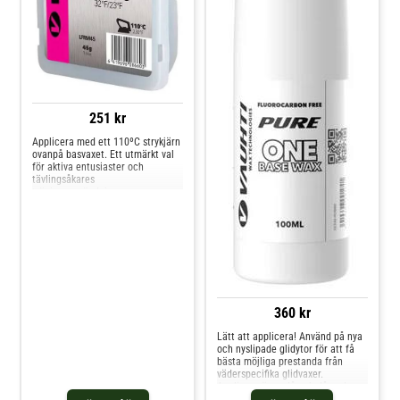
251 kr
Applicera med ett 110ºC strykjärn
ovanpå basvaxet. Ett utmärkt val
för aktiva entusiaster och
tävlingsåkares
träningsanvändning.
Förpackningsstorlek 45 gram. Obs!
Använd alltid andningsskydd av
klass P3 när du applicerar fasta
fluorvax
360 kr
Lätt att applicera! Använd på nya
och nyslipade glidytor för att få
bästa möjliga prestanda från
väderspecifika glidvaxer.
Applicera även då och då under
säsongen. - Ingen