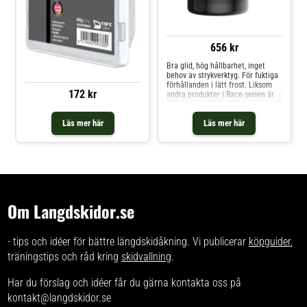
656 kr
Bra glid, hög hållbarhet, inget
behov av strykverktyg. För fuktiga
förhållanden i lätt frost. Liksom
172 kr
andra produkter i Race-serien är
detta vax lämpligt för tävlingsbruk
såväl som för snabb
Läs mer här
Läs mer här
rekreationsåkning. De flytande
vaxerna i Race
Om Langdskidor.se
- tips och idéer för bättre längdskidåkning. Vi publicerar
köpguider
,
träningstips och råd kring
skidvallning
.
Har du förslag och idéer får du gärna kontakta oss på
kontakt@langdskidor.se