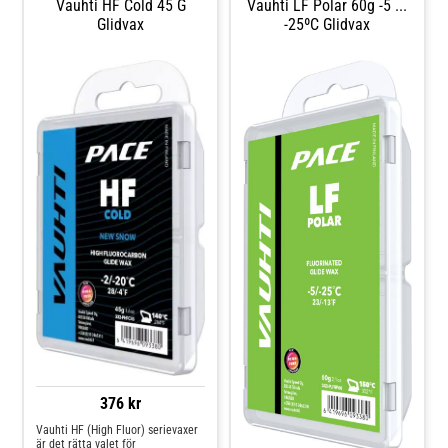
Vauhti HF Cold 45 G
Vauhti LF Polar 60g -5 ...
Glidvax
-25ºC Glidvax
376 kr
Vauhti HF (High Fluor) serievaxer
är det rätta valet för