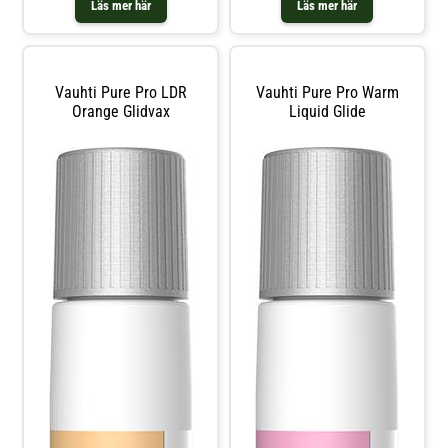
Läs mer här
Läs mer här
förpackningsstorlek - Pure Pro -
serie
Vauhti Pure Pro LDR
Vauhti Pure Pro Warm
Orange Glidvax
Liquid Glide