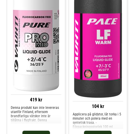
419 kr
104 kr
Denna produkt kan inte levereras
utanför Finland, eftersom
Applicera på glidytor, låt torka i 5
brandfarliga vätskor inte är
minuter och polera med en
tillåtna i flygfrakt. Denna
syntetisk trasa. -
mellanvätska är rätt hemma runt
Förpackningsstorlek 100 ml
fryspunkten under fuktiga
förhållanden . - 80 ml