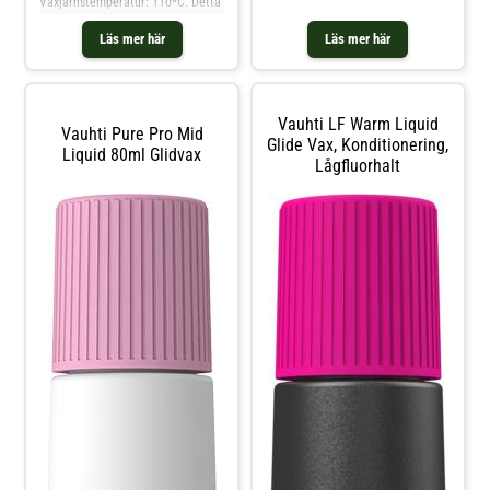
Vaxjärnstemperatur: 110ºC. Detta
vax är en del av Vauhtis
produktlinje Pace, riktad till aktiva
Läs mer här
Läs mer här
fitnessentusiaster och för
träningsbruk av tävlingsski
Vauhti LF Warm Liquid
Vauhti Pure Pro Mid
Glide Vax, Konditionering,
Liquid 80ml Glidvax
Lågfluorhalt