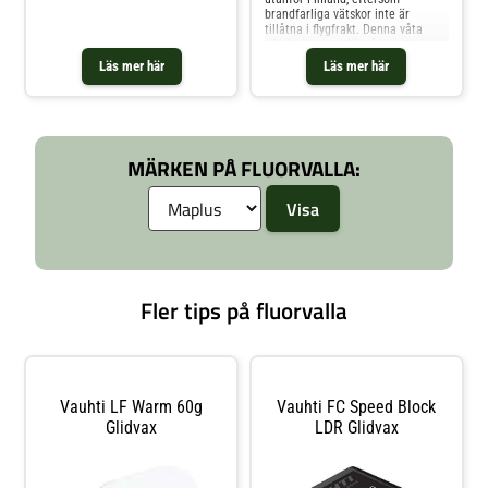
brandfarliga vätskor inte är
tillåtna i flygfrakt. Denna våta
vätska är gjord för våta, vattniga
förhållanden och fuktiga
Läs mer här
Läs mer här
fryspunkter. - 80 ml
förpackningsstorlek - Pure Pro
MÄRKEN PÅ FLUORVALLA:
Fler tips på fluorvalla
Vauhti LF Warm 60g
Vauhti FC Speed Block
Glidvax
LDR Glidvax