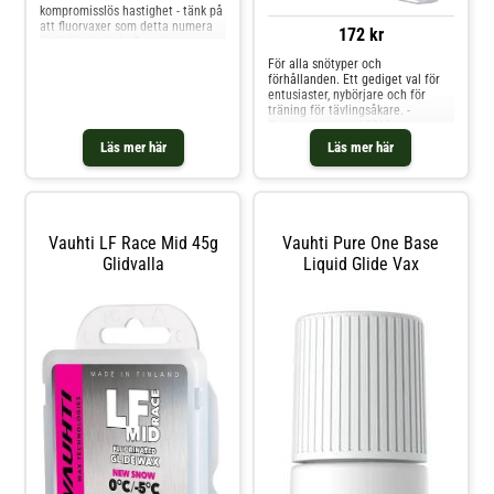
kompromisslös hastighet - tänk på
att fluorvaxer som detta numera
172 kr
är förbjudna i de flesta lopp.
Lämplig som beläggning på
För alla snötyper och
gammal eller grov snö.
förhållanden. Ett gediget val för
Rekommenderas för användning
entusiaster, nybörjare och för
und
träning för tävlingsåkare. -
Stryktemperatur 150ºC -
Förpackningsstorlek 60 gram När
Läs mer här
Läs mer här
du applicerar detta eller något
annat vax som innehåller flu
Vauhti LF Race Mid 45g
Vauhti Pure One Base
Glidvalla
Liquid Glide Vax