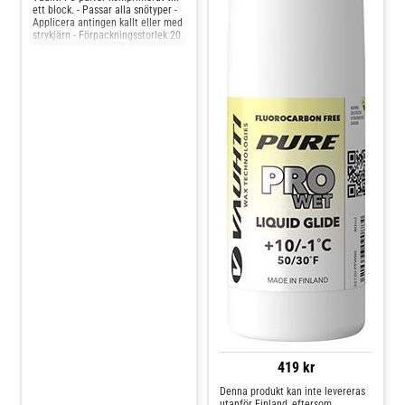
ett block. - Passar alla snötyper -
Applicera antingen kallt eller med
strykjärn - Förpackningsstorlek 20
g När du applicerar fluorvaxer, se
till att arbetsutrymmet är väl
ventilerat och använd alltid andni
419 kr
Denna produkt kan inte levereras
utanför Finland, eftersom