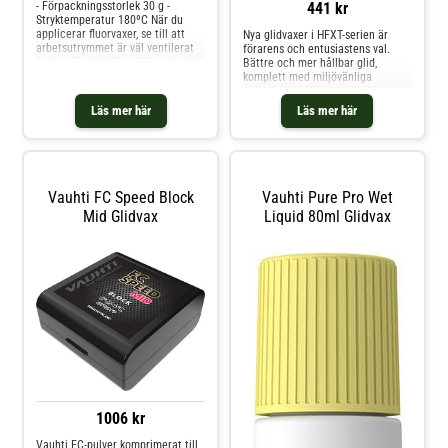
441 kr
- Förpackningsstorlek 30 g -
Stryktemperatur 180ºC När du
applicerar fluorvaxer, se till att
Nya glidvaxer i HFXT-serien är
arbetsutrymmet är väl ventilerat
förarens och entusiastens val.
och använd alltid andningsskydd
Bättre och mer hållbar glid,
av klass P3.
komplett med miljövänliga
egenskaper. - För temperaturer
-10 ... -25°C - För luftfuktighet 55
Läs mer här
Läs mer här
... 100% - Stryktemperatur 140°C -
Förpackningsstorle
Vauhti FC Speed Block
Vauhti Pure Pro Wet
Mid Glidvax
Liquid 80ml Glidvax
1006 kr
Vauhti FC-pulver komprimerat till