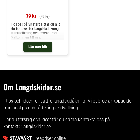
39 kr
(49 kr)
Hos oss på Skistart hittar du allt
du behöver för längdskidåkning,
rullskidåkning och mycket mer.
Välkommen till oss.
Läs mer här
Om Langdskidor.se
- tips och idéer för bättre längdskidåkning. Vi publicerar
köpguider
,
träningstips och råd kring
skidvallning
.
Har du förslag och idéer får du gärna kontakta oss på
kontakt@langdskidor.se
STAVVÄRT
- reapriser online