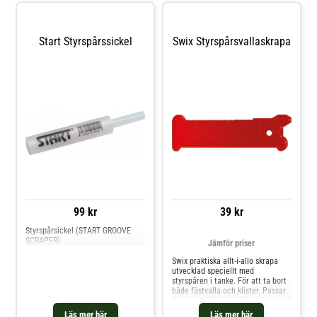
Start Styrspårssickel
Swix Styrspårsvallaskrapa
99 kr
39 kr
Styrspårsickel (START GROOVE
SCRAPER)
Jämför priser
Swix praktiska allt-i-allo skrapa
utvecklad speciellt med
styrspåren i tanke. För att ta bort
både fästvalla och klister. Passar
alla längdskidor. Smidig
form.Utmärkt för utstrykning av
Läs mer här
Läs mer här