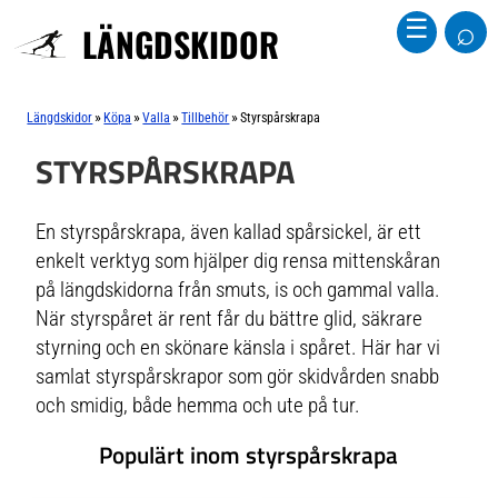
⌕
☰
LÄNGDSKIDOR
»
»
»
»
Längdskidor
Köpa
Valla
Tillbehör
Styrspårskrapa
STYRSPÅRSKRAPA
En styrspårskrapa, även kallad spårsickel, är ett
enkelt verktyg som hjälper dig rensa mittenskåran
på längdskidorna från smuts, is och gammal valla.
När styrspåret är rent får du bättre glid, säkrare
styrning och en skönare känsla i spåret. Här har vi
samlat styrspårskrapor som gör skidvården snabb
och smidig, både hemma och ute på tur.
Populärt inom styrspårskrapa