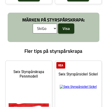
kanterna vassa under lång tid.
Styrspårsskrapan har även en plan
yta likt en vanlig sickel som du
kan använda för att avlägsna
paraffin från skidans kanter. OSB!
MÄRKEN PÅ STYRSPÅRSKRAPA:
Börja alltid med att rensa
styrspåret på skidans belag när du
lagt på nytt paraffin. Paraffinet på
glidytorna ger en skyddande hinna
om du skulle slinta med
Styrspårsskrapan. Egenskaper: •
Hård plast vilket ger vassa kanter
under lång tid• Avlägsnar paraffin
från alla typer av styrspår på
Fler tips på styrspårskrapa
skidans belag • Avlägsnar paraffin
från skidans kanter
REA
Swix Styrspårskrapa
Swix Styrspårsickel Sickel
Pennmodell