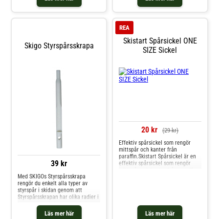
klister.
REA
Skistart Spårsickel ONE
Skigo Styrspårsskrapa
SIZE Sickel
20 kr
(29 kr)
Effektiv spårsickel som rengör
mittspår och kanter från
paraffin.Skistart Spårsickel är en
39 kr
effektiv spårsickel som rengör
mittspår och kanter från paraffin -
Med SKIGOs Styrspårsskrapa
ett måste i din vallautrustning!
rengör du enkelt alla typer av
styrspår i skidan genom att
Styrspårsskrapan har olika radier i
toppen som du kan passa in i
spåret. Styrspårsskrapan har en
Läs mer här
Läs mer här
förstärkt plast för att hålla