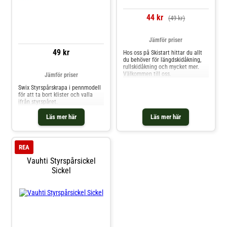
44 kr
(49 kr)
Jämför priser
49 kr
Hos oss på Skistart hittar du allt
du behöver för längdskidåkning,
rullskidåkning och mycket mer.
Välkommen till oss.
Jämför priser
Swix Styrspårskrapa i pennmodell
för att ta bort klister och valla
ifrån styrspåret.
Läs mer här
Läs mer här
REA
Vauhti Styrspårsickel
Sickel