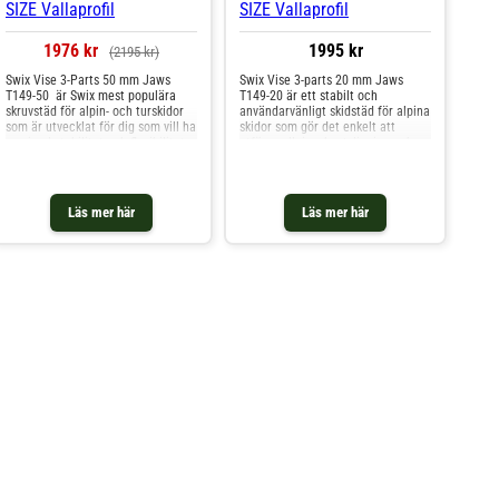
1976 kr
1995 kr
(2195 kr)
Swix Vise 3-Parts 50 mm Jaws
Swix Vise 3-parts 20 mm Jaws
T149-50 är Swix mest populära
T149-20 är ett stabilt och
skruvstäd för alpin- och turskidor
användarvänligt skidstäd för alpina
som är utvecklat för dig som vill ha
skidor som gör det enkelt att
maximal stabilitet och flexibilitet
utföra vallning, kantslipning och
vid service och vallning. Den
löpande skidservice hemma eller i
tredelade konstruktionen ger ett
vallaboden. Den tredelade
säkert grepp om skidan, och den
konstruktionen ger säker fixering
breda mittdelen ger extra stöd mot
av skidan under arbetet, medan
Läs mer här
Läs mer här
skidans sidovägg. Skruvstädet är
den justerbara vinkeln mellan 90
justerbart från 40 till 100 mm och
och 60 grader gör att du kan
kan vinklas från 90 till 60 grader
anpassa arbetspositionen efter
beroende på din arbetsposition,
uppgift och personliga preferenser.
vilket gör det enkelt att hitta rätt
T149-20 är en uppskattad
vinkel för slipning, kantjustering
instegsmodell som kombinerar
och vallning.
funktion, stabilitet och enkel
hantering för den alpina
skidåkaren.