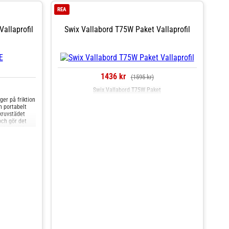
REA
allaprofil
Swix Vallabord T75W Paket Vallaprofil
1436 kr
(1595 kr)
Swix Vallabord T75W Paket
ger på friktion
h portabelt
kruvstädet
och gör det
abilt stöd.
t som håller
rkan. Ett
 tuning i fält.