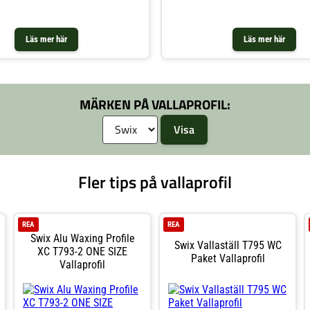
Läs mer här
Läs mer här
MÄRKEN PÅ VALLAPROFIL:
Fler tips på vallaprofil
REA
REA
Swix Alu Waxing Profile
Swix Vallaställ T795 WC
XC T793-2 ONE SIZE
Paket Vallaprofil
Vallaprofil