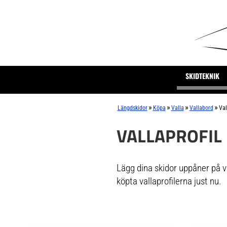
SKIDTEKNIK
»
»
»
»
Längdskidor
Köpa
Valla
Vallabord
Val
VALLAPROFIL
Lägg dina skidor uppåner på va
köpta vallaprofilerna just nu.