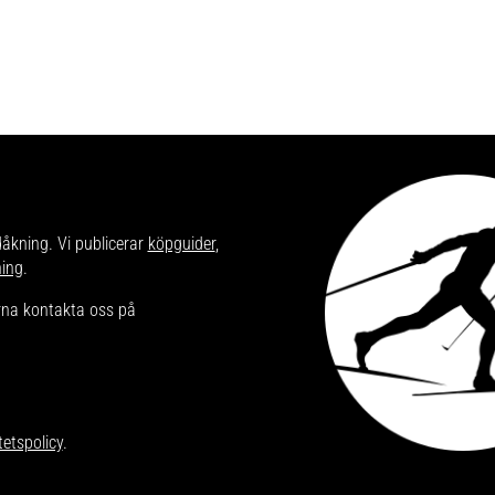
dåkning. Vi publicerar
köpguider
,
ning
.
ärna kontakta oss på
tetspolicy
.