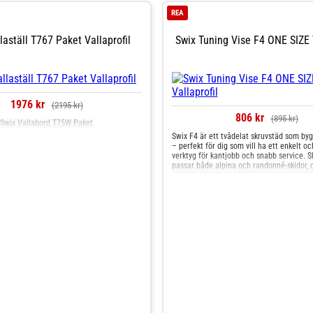
REA
laställ T767 Paket Vallaprofil
Swix Tuning Vise F4 ONE SIZE V
1976 kr
(2195 kr)
806 kr
(895 kr)
Swix Vallabord T75W Paket
Swix F4 är ett tvådelat skruvstäd som byg
– perfekt för dig som vill ha ett enkelt oc
verktyg för kantjobb och snabb service. S
passar både alpina och randonné-skidor, 
möjligt att arbeta på sidokanterna med st
Tillverkat i extremt hållbar ballistisk plas
vikten nere utan att kompromissa med sty
idealiskt val för resor, tävlingar och snabb