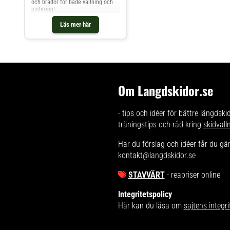
och brädor för både vallning och
justering!
Läs mer här
Om Langdskidor.se
- tips och idéer för bättre längdski
träningstips och råd kring
skidvall
Har du förslag och idéer får du g
kontakt@langdskidor.se
STAVVÄRT
- reapriser online
Integritetspolicy
Här kan du läsa om
sajtens integri