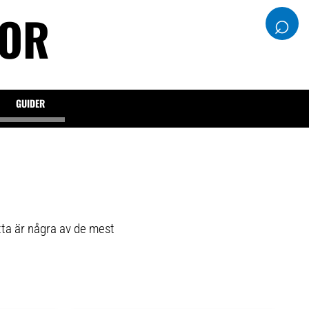
DOR
⌕
GUIDER
tta är några av de mest