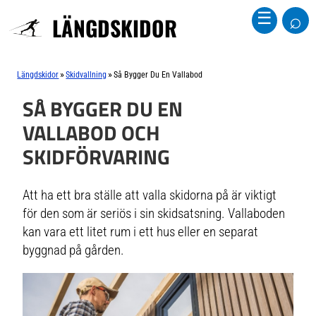
⌕
☰
LÄNGDSKIDOR
»
»
Längdskidor
Skidvallning
Så Bygger Du En Vallabod
SÅ BYGGER DU EN
VALLABOD OCH
SKIDFÖRVARING
Att ha ett bra ställe att valla skidorna på är viktigt
för den som är seriös i sin skidsatsning. Vallaboden
kan vara ett litet rum i ett hus eller en separat
byggnad på gården.